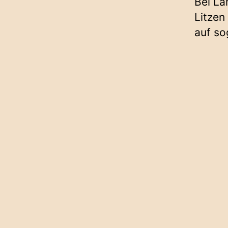
Bei La
Litzen
auf s