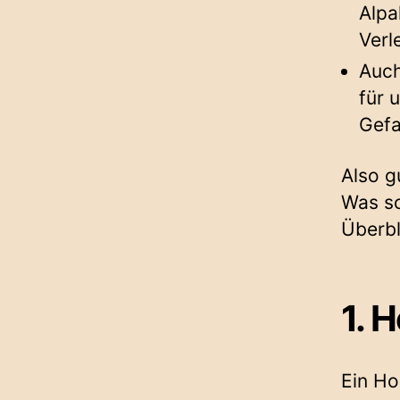
Alp
Verl
Auc
für 
Gefa
Also g
Was so
Überbl
1. 
Ein Ho