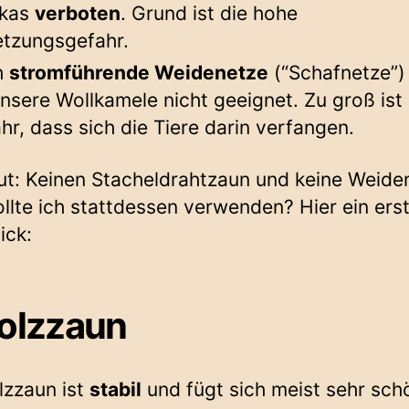
akas
verboten
. Grund ist die hohe
etzungsgefahr.
h
stromführende Weidenetze
(“Schafnetze”)
unsere Wollkamele nicht geeignet. Zu groß ist 
hr, dass sich die Tiere darin verfangen.
ut: Keinen Stacheldrahtzaun und keine Weide
llte ich stattdessen verwenden? Hier ein ers
ick:
Holzzaun
lzzaun ist
stabil
und fügt sich meist sehr sch