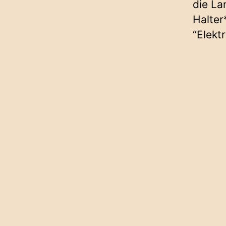
die La
Halter
“Elekt