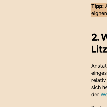
Tipp:
A
eignen
2. 
Lit
Anstat
einges
relati
sich h
der
We