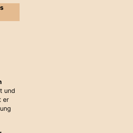
s
n
lt und
 er
lung