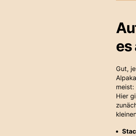
Au
es
Gut, j
Alpaka
meist:
Hier g
zunäch
kleine
Stac