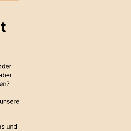
t
oder
aber
hen?
 unsere
as und