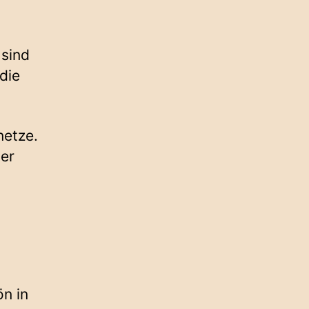
 sind
die
netze.
ter
ön in