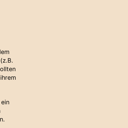
llem
(z.B.
ollten
 ihrem
 ein
n
n.