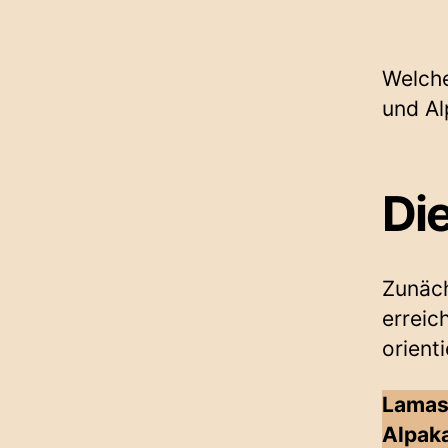
l
t
e
n
Welche
und Al
Die
Zunäch
erreic
orienti
Lamas
Alpak